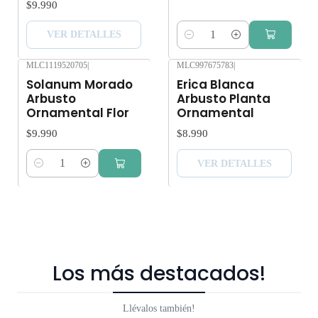
$9.990
VER DETALLES
Cantidad
MLC1119520705
|
MLC997675783
|
Agotado
Solanum Morado
Erica Blanca
Arbusto
Arbusto Planta
Ornamental Flor
Ornamental
$9.990
$8.990
VER DETALLES
Cantidad
Los más destacados!
Llévalos también!