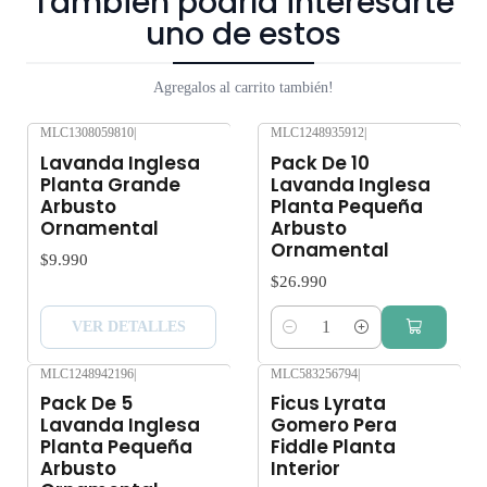
También podría interesarte
uno de estos
Agregalos al carrito también!
MLC1308059810
|
MLC1248935912
|
Agotado
Lavanda Inglesa
Pack De 10
Planta Grande
Lavanda Inglesa
Arbusto
Planta Pequeña
Ornamental
Arbusto
Ornamental
$9.990
$26.990
VER DETALLES
Cantidad
MLC1248942196
|
MLC583256794
|
Agotado
Pack De 5
Ficus Lyrata
Lavanda Inglesa
Gomero Pera
Planta Pequeña
Fiddle Planta
Arbusto
Interior