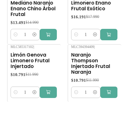
Mediano Naranjo
Limonero Enano
Enano Chino Árbol
Frutal Exótico
Frutal
$16.191
$17.990
$13.491
$14.990
Cantidad
Cantidad
MLC585317102
|
MLC594394409
|
-10%
OFF
-10%
OFF
Limón Genova
Naranjo
Limonero Frutal
Thompson
Injertado
Injertado Frutal
Naranja
$10.791
$11.990
$10.791
$11.990
Cantidad
Cantidad