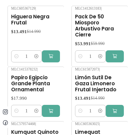
MLC605367129
|
MLC1412613183
|
-10%
OFF
-10%
OFF
Higuera Negra
Pack De 50
Frutal
Miosporo
Arbustivo Para
$13.491
$14.990
Cierre
$53.991
$59.990
Cantidad
Cantidad
MLC1415378232
|
MLC615872073
|
-10%
OFF
Papiro Egipcio
Limón Sutil De
Grande Planta
Gaza Limonero
Ornamental
Frutal Injertado
$17.990
$13.491
$14.990
Cantidad
Cantidad
MLC579574468
|
MLC605363025
|
-10%
OFF
-10%
OFF
Kumquat Quinoto
Limequat