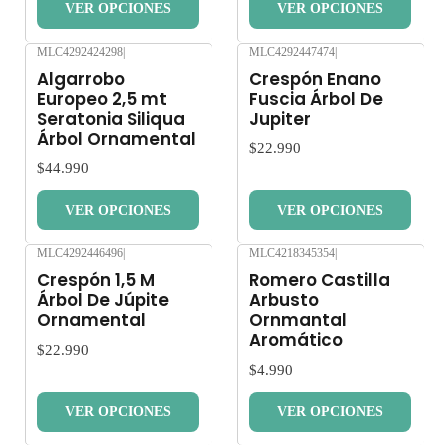
VER OPCIONES
VER OPCIONES
MLC4292424298
|
MLC4292447474
|
Nuevo
Nuevo
Algarrobo
Crespón Enano
Europeo 2,5 mt
Fuscia Árbol De
Seratonia Siliqua
Jupiter
Árbol Ornamental
$22.990
$44.990
VER OPCIONES
VER OPCIONES
MLC4292446496
|
MLC4218345354
|
Nuevo
Nuevo
Crespón 1,5 M
Romero Castilla
Árbol De Júpite
Arbusto
Ornamental
Ornmantal
Aromático
$22.990
$4.990
VER OPCIONES
VER OPCIONES