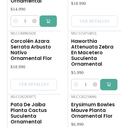
Ornamental
$18.990
$14.990
VER DETALLES
Cantidad
MLC1368963429
|
MLC1154714853
|
Agotado
Corcolén Azara
Haworthia
Serrata Arbusto
Attenuata Zebra
Nativo
En Macetero
Ornamental Flor
Suculenta
Ornamental
$18.990
$5.990
VER DETALLES
Cantidad
MLC1282265977
|
MLC1282259696
|
Agotado
Pata De Jaiba
Erysimum Bowles
Planta Cactus
Mauve Planta
Suculenta
Ornamental Flor
Ornamental
$6.990