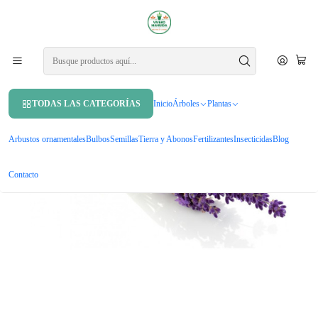
APROVECHA UN 10% DE DCTO. EN TU PRIMERA COMPRA USANDO
CUPÓN
MAHUIDA10
Inicio
Arbustos ornamentales
Lavanda Inglesa Planta Arbusto Ornamental
TODAS LAS CATEGORÍAS
Inicio
Árboles
Plantas
Arbustos ornamentales
Bulbos
Semillas
Tierra y Abonos
Fertilizantes
Insecticidas
Blog
Contacto