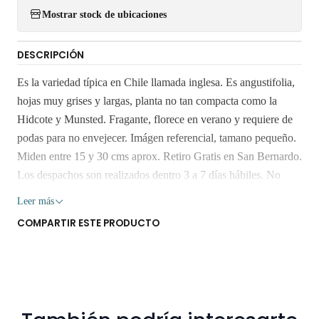
Mostrar stock de ubicaciones
DESCRIPCIÓN
Es la variedad típica en Chile llamada inglesa. Es angustifolia,
hojas muy grises y largas, planta no tan compacta como la
Hidcote y Munsted. Fragante, florece en verano y requiere de
podas para no envejecer. Imágen referencial, tamano pequeño.
Miden entre 15 y 30 cms aprox. Retiro Gratis en San Bernardo.
Los despachos son realizados dentro 3 a 7 días hábiles. No
envíamos a regiones. Los árboles y plantas son seres vivos que
Leer más
al someterlos a viajes largos sin suficiente agua y luz o mucha
COMPARTIR ESTE PRODUCTO
exposición al sol, pueden verse afectados seriamente.
Despacho gratis por compras sobre $80.000