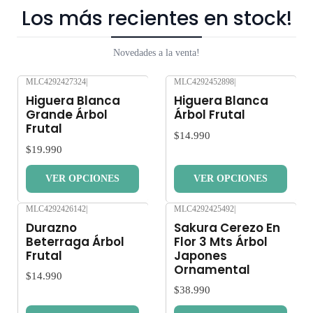
Los más recientes en stock!
Novedades a la venta!
MLC4292427324
|
MLC4292452898
|
Nuevo
Nuevo
Higuera Blanca
Higuera Blanca
Grande Árbol
Árbol Frutal
Frutal
$14.990
$19.990
VER OPCIONES
VER OPCIONES
MLC4292426142
|
MLC4292425492
|
Nuevo
Nuevo
Durazno
Sakura Cerezo En
Beterraga Árbol
Flor 3 Mts Árbol
Frutal
Japones
Ornamental
$14.990
$38.990