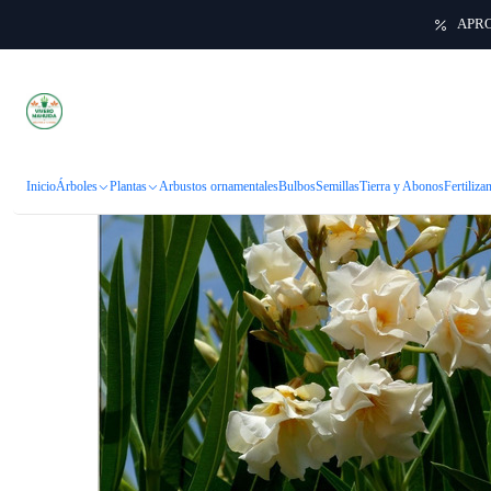
APRO
Inici
Inicio
Árboles
Plantas
Arbustos ornamentales
Bulbos
Semillas
Tierra y Abonos
Fertiliza