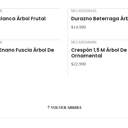
8
|
MLC4292426142
|
Nuevo
lanca Árbol Frutal
Durazno Beterraga Árb
$14.990
4
|
MLC4292446496
|
Nuevo
Enano Fuscia Árbol De
Crespón 1,5 M Árbol De
Ornamental
$22.990
VOLVER ARRIBA