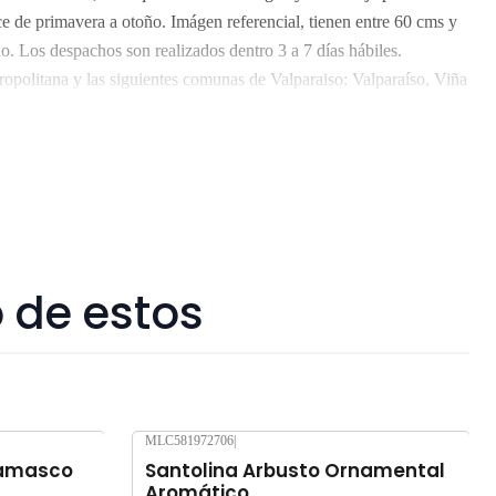
ce de primavera a otoño. Imágen referencial, tienen entre 60 cms y
. Los despachos son realizados dentro 3 a 7 días hábiles.
opolitana y las siguientes comunas de Valparaiso: Valparaíso, Viña
, Belloto, Reñaca y Concón. No enviamos a regiones. Los árboles
someterlos a viajes largos sin suficiente agua y luz o mucha
 afectados seriamente. Despacho gratis por compras sobre $80.000.
 de estos
MLC581972706
|
Agotado
Damasco
Santolina Arbusto Ornamental
Aromático