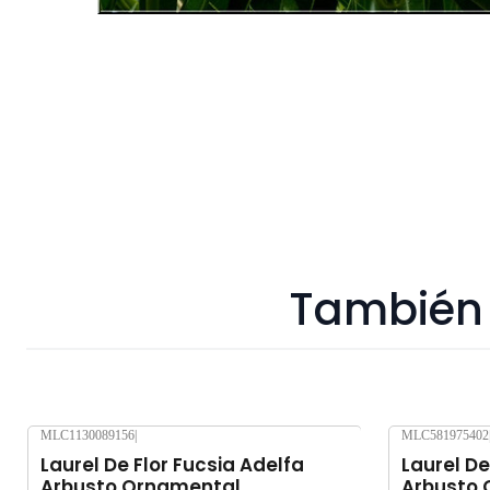
También 
MLC1130089156
|
MLC581975402
Laurel De Flor Fucsia Adelfa
Laurel De
Arbusto Ornamental
Arbusto