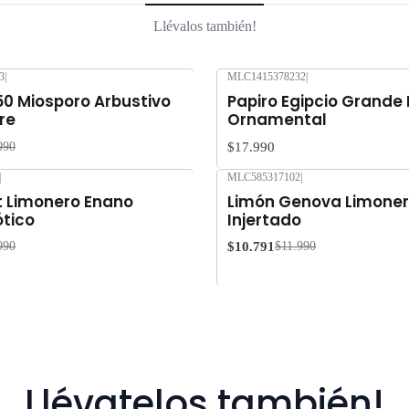
Llévalos también!
3
|
MLC1415378232
|
50 Miosporo Arbustivo
Papiro Egipcio Grande
re
Ornamental
$17.990
990
|
MLC585317102
|
-10%
OFF
 Limonero Enano
Limón Genova Limoner
ótico
Injertado
$10.791
990
$11.990
Llévatelos también!