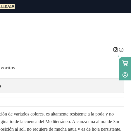
UIDA10
ental
Flor Amarillo Adelfa
rnamental
0
avoritos
s
ión de variados colores, es altamente resistente a la poda y no
iginario de la cuenca del Mediterráneo. Alcanza una altura de 3m
osición al sol, no requiere de mucha agua y es de hoja persistente.