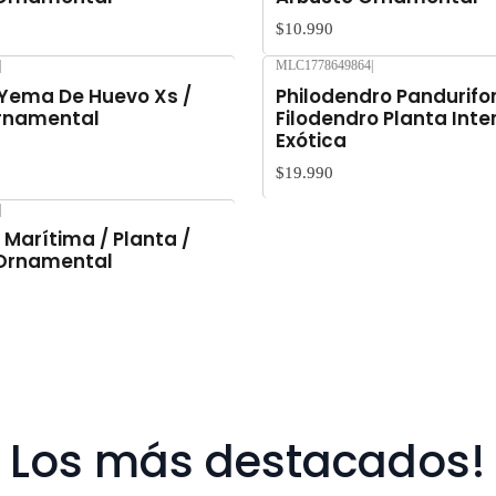
$10.990
|
MLC1778649864
|
Yema De Huevo Xs /
Philodendro Pandurif
rnamental
Filodendro Planta Inter
Exótica
$19.990
|
 Marítima / Planta /
 Ornamental
Los más destacados!