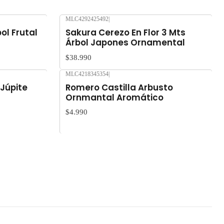
MLC4292425492
|
Nuevo
ol Frutal
Sakura Cerezo En Flor 3 Mts
Árbol Japones Ornamental
$38.990
MLC4218345354
|
Nuevo
 Júpite
Romero Castilla Arbusto
Ornmantal Aromático
$4.990