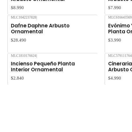
$8.990
$7.990
MLC1042237828
|
MLC616643569
Dafne Daphne Arbusto
Evónimo 
Ornamental
Planta O
$28.490
$3.990
MLC1810176624
|
MLC579111764
Incienso Pequeño Planta
Cineraria
Interior Ornamental
Arbusto
$2.840
$4.990