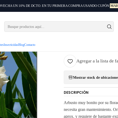
VECHA UN 10% DE DCTO. EN TU PRIMERA COMPRA USANDO CUPÓN
MAH
o
Arbustos ornamentales
Laurel De Flor Amarillo Adelfa Arbusto Ornam
|
Laurel De 
Arbusto O
ntes
Insecticidas
Blog
Contacto
Agregar a la lista de f
Mostrar stock de ubicacione
DESCRIPCIÓN
Arbusto muy bonito por su florac
necesita gran mantenimiento. Or
aprox. y requiere de bastante exp