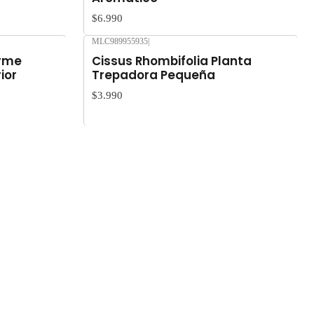
$6.990
MLC989955935
|
orme
Cissus Rhombifolia Planta
ior
Trepadora Pequeña
$3.990