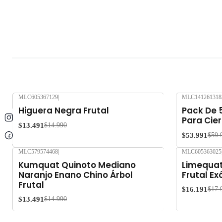
MLC605367129
|
MLC141261318
-10%
OFF
-10%
OFF
Higuera Negra Frutal
Pack De 
Para Cier
$13.491
$14.990
$53.991
$59.
MLC579574468
|
MLC605363025
-10%
OFF
-10%
OFF
Kumquat Quinoto Mediano
Limequat
Naranjo Enano Chino Árbol
Frutal Ex
Frutal
$16.191
$17.
$13.491
$14.990