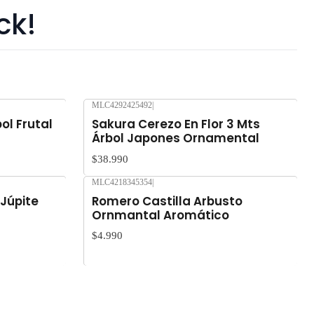
ck!
MLC4292425492
|
Nuevo
ol Frutal
Sakura Cerezo En Flor 3 Mts
Árbol Japones Ornamental
$38.990
MLC4218345354
|
Nuevo
 Júpite
Romero Castilla Arbusto
Ornmantal Aromático
$4.990