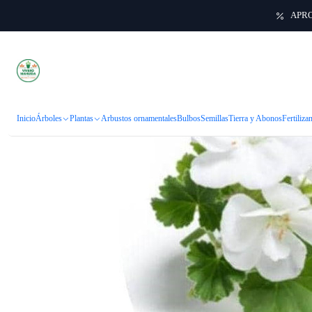
APRO
Inicio
Inicio
Árboles
Plantas
Arbustos ornamentales
Bulbos
Semillas
Tierra y Abonos
Fertiliza