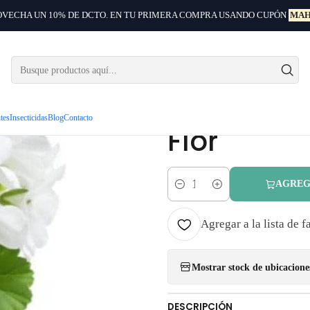
VECHA UN 10% DE DCTO. EN TU PRIMERA COMPRA USANDO CUPÓN
MAH
Arbustos ornamentales
Cardenal Geranio Blanco Planta Arbusto Ornamen
|
Cardenal 
Planta Ar
ntes
Insecticidas
Blog
Contacto
Flor
AGREG
Cantidad
Agregar a la lista de f
Mostrar stock de ubicacione
DESCRIPCIÓN