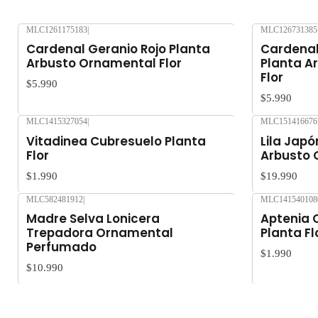
MLC1261175183
|
MLC126731385
Agotado
Cardenal Geranio Rojo Planta
Cardenal
Arbusto Ornamental Flor
Planta A
Flor
$5.990
$5.990
MLC1415327054
|
MLC151416676
Agotado
Agotado
Vitadinea Cubresuelo Planta
Lila Jap
Flor
Arbusto 
$1.990
$19.990
MLC582481912
|
MLC141540108
Agotado
Agotado
Madre Selva Lonicera
Aptenia 
Trepadora Ornamental
Planta Fl
Perfumado
$1.990
$10.990