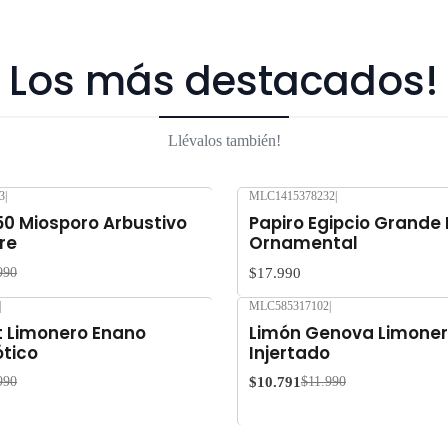
Los más destacados!
Llévalos también!
3
|
MLC1415378232
|
50 Miosporo Arbustivo
Papiro Egipcio Grande
re
Ornamental
$17.990
990
|
MLC585317102
|
-10%
OFF
 Limonero Enano
Limón Genova Limoner
ótico
Injertado
$10.791
990
$11.990