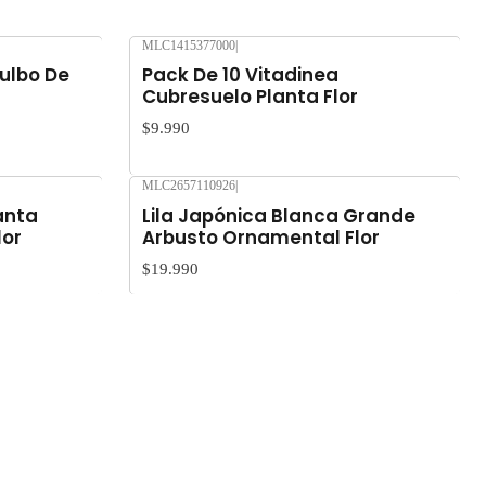
MLC1415377000
|
Agotado
Bulbo De
Pack De 10 Vitadinea
Cubresuelo Planta Flor
$9.990
MLC2657110926
|
Agotado
anta
Lila Japónica Blanca Grande
lor
Arbusto Ornamental Flor
$19.990