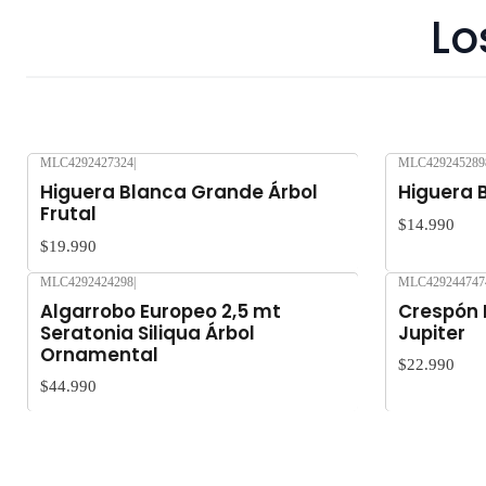
Lo
MLC4292427324
|
MLC429245289
Nuevo
Nuevo
Higuera Blanca Grande Árbol
Higuera B
Frutal
$14.990
$19.990
MLC4292424298
|
MLC429244747
Nuevo
Nuevo
Algarrobo Europeo 2,5 mt
Crespón 
Seratonia Siliqua Árbol
Jupiter
Ornamental
$22.990
$44.990