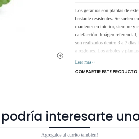
Los geranios son plantas de exte
bastante resistentes. Se suelen cu
mantener en interior, siempre y
calefacción. Imágen referencial
son realizados dentro 3 a 7 día
a regiones. Los árboles y plantas
y luz o mucha exposición al sol
Leer más
sobre $80.000.
COMPARTIR ESTE PRODUCTO
podría interesarte uno
Agregalos al carrito también!