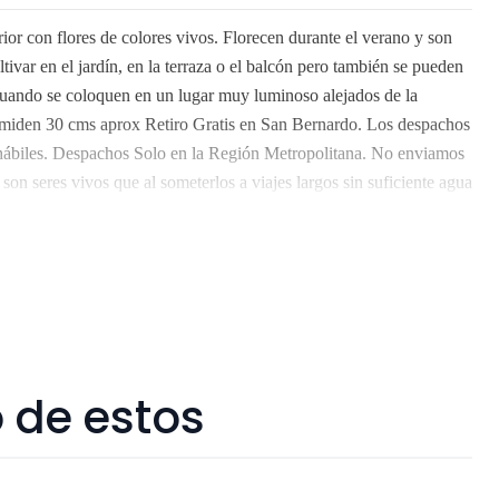
rior con flores de colores vivos. Florecen durante el verano y son
ltivar en el jardín, en la terraza o el balcón pero también se pueden
 cuando se coloquen en un lugar muy luminoso alejados de la
, miden 30 cms aprox Retiro Gratis en San Bernardo. Los despachos
s hábiles. Despachos Solo en la Región Metropolitana. No enviamos
 son seres vivos que al someterlos a viajes largos sin suficiente agua
, pueden verse afectados seriamente. Despacho gratis por compras
 de estos