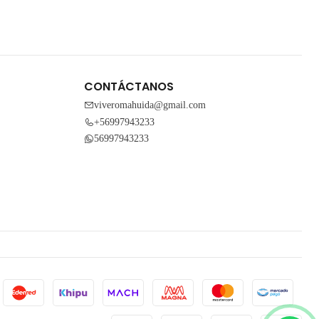
CONTÁCTANOS
viveromahuida@gmail.com
+56997943233
56997943233