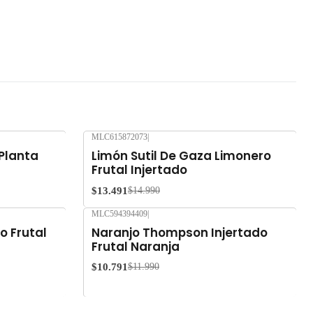
MLC615872073
|
-10%
OFF
 Planta
Limón Sutil De Gaza Limonero
Frutal Injertado
$13.491
$14.990
MLC594394409
|
-10%
OFF
o Frutal
Naranjo Thompson Injertado
Frutal Naranja
$10.791
$11.990