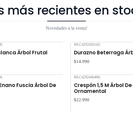
s más recientes en sto
Novedades a la venta!
8
|
MLC4292426142
|
Nuevo
lanca Árbol Frutal
Durazno Beterraga Árb
$14.990
4
|
MLC4292446496
|
Nuevo
Enano Fuscia Árbol De
Crespón 1,5 M Árbol De
Ornamental
$22.990