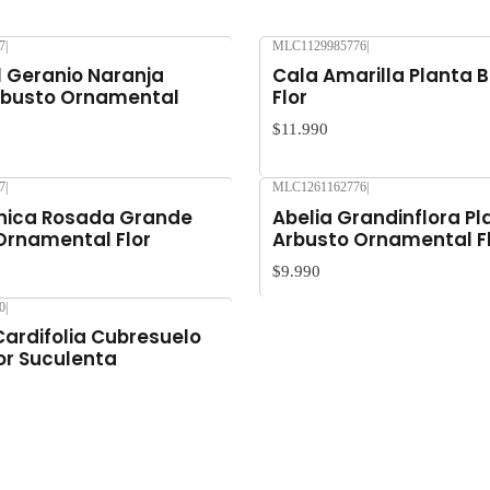
7
|
MLC1129985776
|
Agotado
 Geranio Naranja
Cala Amarilla Planta 
rbusto Ornamental
Flor
$11.990
7
|
MLC1261162776
|
Agotado
ónica Rosada Grande
Abelia Grandinflora Pl
Ornamental Flor
Arbusto Ornamental F
$9.990
0
|
Cardifolia Cubresuelo
or Suculenta