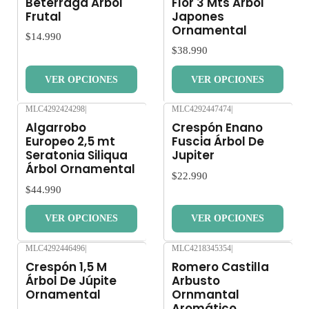
Beterraga Árbol
Flor 3 Mts Árbol
Frutal
Japones
Ornamental
$14.990
$38.990
VER OPCIONES
VER OPCIONES
MLC4292424298
|
MLC4292447474
|
Nuevo
Nuevo
Algarrobo
Crespón Enano
Europeo 2,5 mt
Fuscia Árbol De
Seratonia Siliqua
Jupiter
Árbol Ornamental
$22.990
$44.990
VER OPCIONES
VER OPCIONES
MLC4292446496
|
MLC4218345354
|
Nuevo
Nuevo
Crespón 1,5 M
Romero Castilla
Árbol De Júpite
Arbusto
Ornamental
Ornmantal
Aromático