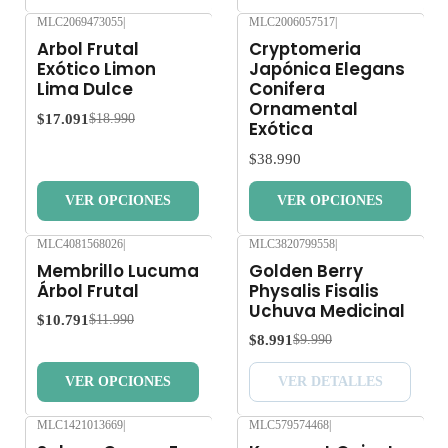
Despacho gratis por compras sobre $80.000.
MLC2069473055
|
MLC2006057517
|
-10%
OFF
Arbol Frutal
Cryptomeria
Nuevo
Exótico Limon
Japónica Elegans
Lima Dulce
Conifera
Ornamental
$17.091
$18.990
Exótica
$38.990
VER OPCIONES
VER OPCIONES
MLC4081568026
|
MLC3820799558
|
-10%
OFF
-10%
OFF
Membrillo Lucuma
Golden Berry
Agotado
Árbol Frutal
Physalis Fisalis
Uchuva Medicinal
$10.791
$11.990
$8.991
$9.990
VER OPCIONES
VER DETALLES
MLC1421013669
|
MLC579574468
|
-10%
OFF