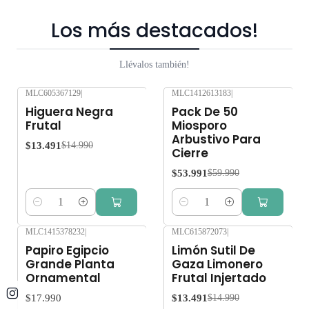
Los más destacados!
Llévalos también!
MLC605367129
|
MLC1412613183
|
-10%
OFF
-10%
OFF
Higuera Negra
Pack De 50
Frutal
Miosporo
Arbustivo Para
$13.491
$14.990
Cierre
$53.991
$59.990
Cantidad
Cantidad
MLC1415378232
|
MLC615872073
|
-10%
OFF
Papiro Egipcio
Limón Sutil De
Grande Planta
Gaza Limonero
Ornamental
Frutal Injertado
$17.990
$13.491
$14.990