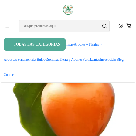
APROVECHA UN 10% DE DCTO. EN TU PRIMERA COMPRA USANDO
CUPÓN
MAHUIDA10
Inicio
Árboles
Árboles frutales
Caqui Arbol Frutal Exotico
TODAS LAS CATEGORÍAS
Inicio
Árboles
Plantas
Arbustos ornamentales
Bulbos
Semillas
Tierra y Abonos
Fertilizantes
Insecticidas
Blog
Contacto