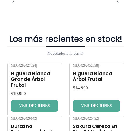
Los más recientes en stock!
Novedades a la venta!
MLC4292427324
|
MLC4292452898
|
Nuevo
Nuevo
Higuera Blanca
Higuera Blanca
Grande Árbol
Árbol Frutal
Frutal
$14.990
$19.990
VER OPCIONES
VER OPCIONES
MLC4292426142
|
MLC4292425492
|
Nuevo
Nuevo
Durazno
Sakura Cerezo En