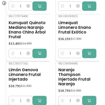
Cantidad
Cantidad
MLC579574468
|
MLC605363025
|
-10%
OFF
-10%
OFF
Kumquat Quinoto
Limequat
Mediano Naranjo
Limonero Enano
Enano Chino Árbol
Frutal Exótico
Frutal
$16.191
$17.990
$13.491
$14.990
Cantidad
Cantidad
MLC585317102
|
MLC594394409
|
-10%
OFF
-10%
OFF
Limón Genova
Naranjo
Limonero Frutal
Thompson
Injertado
Injertado Frutal
Naranja
$10.791
$11.990
$10.791
$11.990
Cantidad
Cantidad