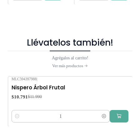
Llévatelos también!
Agrégalos al carrito!
Ver más productos
MLC594397988
|
-10%
OFF
Nispero Árbol Frutal
$10.791
$11.990
Cantidad