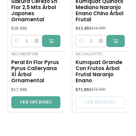
Sakura Cerezo En
Kumquat Quinoto
Flor 2,5 Mts Árbol
Mediano Naranjo
Japones
Enano Chino Árbol
Ornamental
Frutal
$38.990
$13.491
$14.990
Cantidad
Cantidad
MLC1982207199
|
MLC1412547737
|
-10%
OFF
Peral En Flor Pyrus
Kumquat Grande
Agotado
Pyrus Calleryana
Con Frutos Árbol
Xl Árbol
Frutal Naranjo
Ornamental
Enano
$17.990
$71.091
$78.990
VER OPCIONES
VER DETALLES