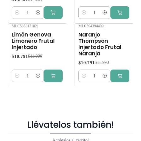
Cantidad
Cantidad
MLC585317102
|
MLC594394409
|
-10%
OFF
-10%
OFF
Limón Genova
Naranjo
Limonero Frutal
Thompson
Injertado
Injertado Frutal
Naranja
$10.791
$11.990
$10.791
$11.990
Cantidad
Cantidad
Llévatelos también!
Agrégalos al carrito!