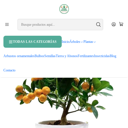
APROVECHA UN 10% DE DCTO. EN TU PRIMERA COMPRA USANDO
CUPÓN
MAHUIDA10
Inicio
Árboles
Árboles frutales
Calamondin Naranja Enana Cítrico Exótico Árbol Frutal
TODAS LAS CATEGORÍAS
Inicio
Árboles
Plantas
Arbustos ornamentales
Bulbos
Semillas
Tierra y Abonos
Fertilizantes
Insecticidas
Blog
Contacto