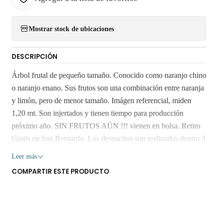
Mostrar stock de ubicaciones
DESCRIPCIÓN
Árbol frutal de pequeño tamaño. Conocido como naranjo chino
o naranjo enano. Sus frutos son una combinación entre naranja
y limón, pero de menor tamaño. Imágen referencial, miden
1,20 mt. Son injertados y tienen tiempo para producción
próximo año. SIN FRUTOS AÚN !!! vienen en bolsa. Retiro
Gratis en San Bernardo. Los despachos son realizados dentro 3
a 7 días hábiles. Despachamos solo a la Región Metropolitana.
Leer más
No envíamos a regiones. Los árboles y plantas son seres vivos
COMPARTIR ESTE PRODUCTO
que al someterlos a viajes largos sin suficiente agua y luz o
mucha exposición al sol, pueden verse afectados seriamente.
Despacho gratis por compras sobre $80.000