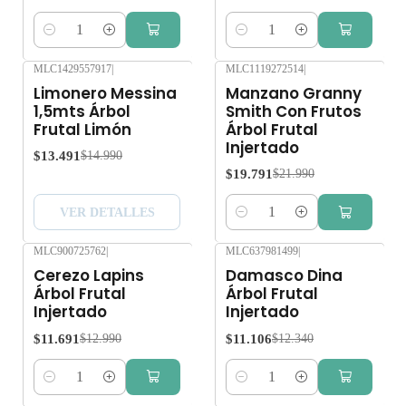
Cantidad
Cantidad
MLC1429557917
|
MLC1119272514
|
-10%
OFF
-10%
OFF
Limonero Messina
Manzano Granny
Agotado
1,5mts Árbol
Smith Con Frutos
Frutal Limón
Árbol Frutal
Injertado
$13.491
$14.990
$19.791
$21.990
VER DETALLES
Cantidad
MLC900725762
|
MLC637981499
|
-10%
OFF
-10%
OFF
Cerezo Lapins
Damasco Dina
Árbol Frutal
Árbol Frutal
Injertado
Injertado
$11.691
$11.106
$12.990
$12.340
Cantidad
Cantidad