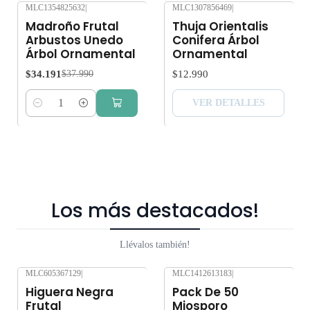
MLC1354825632
|
MLC1307856469
|
-10%
OFF
Agotado
Madroño Frutal
Thuja Orientalis
Arbustos Unedo
Conifera Árbol
Árbol Ornamental
Ornamental
$34.191
$12.990
$37.990
VER DETALLES
Cantidad
Los más destacados!
Llévalos también!
MLC605367129
|
MLC1412613183
|
-10%
OFF
-10%
OFF
Higuera Negra
Pack De 50
Frutal
Miosporo