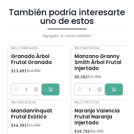
También podría interesarte
uno de estos
Agregalos al carrito también!
MLC1706054326
|
MLC900730516
|
-10%
OFF
-20%
OFF
Granado Árbol
Manzano Granny
Frutal Granada
Smith Árbol Frutal
Injertado
$13.491
$14.990
$9.592
$11.990
Cantidad
Cantidad
MLC605363224
|
MLC579575733
|
-10%
OFF
-10%
OFF
Mandanrinquat
Naranjo Valencia
Frutal Exótico
Frutal Naranja
Injertado
$14.391
$15.990
$10.791
$11.990