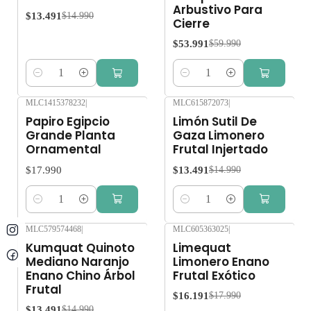
Arbustivo Para
$13.491
$14.990
Cierre
$53.991
$59.990
Cantidad
Cantidad
MLC1415378232
|
MLC615872073
|
-10%
OFF
Papiro Egipcio
Limón Sutil De
Grande Planta
Gaza Limonero
Ornamental
Frutal Injertado
$17.990
$13.491
$14.990
Cantidad
Cantidad
MLC579574468
|
MLC605363025
|
-10%
OFF
-10%
OFF
Kumquat Quinoto
Limequat
Mediano Naranjo
Limonero Enano
Enano Chino Árbol
Frutal Exótico
Frutal
$16.191
$17.990
$13.491
$14.990