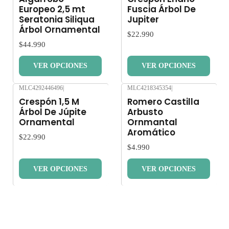
Europeo 2,5 mt
Fuscia Árbol De
Seratonia Siliqua
Jupiter
Árbol Ornamental
$22.990
$44.990
VER OPCIONES
VER OPCIONES
MLC4292446496
|
MLC4218345354
|
Nuevo
Nuevo
Crespón 1,5 M
Romero Castilla
Árbol De Júpite
Arbusto
Ornamental
Ornmantal
Aromático
$22.990
$4.990
VER OPCIONES
VER OPCIONES