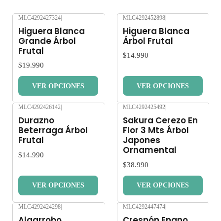
MLC4292427324
|
MLC4292452898
|
Nuevo
Nuevo
Higuera Blanca
Higuera Blanca
Grande Árbol
Árbol Frutal
Frutal
$14.990
$19.990
VER OPCIONES
VER OPCIONES
MLC4292426142
|
MLC4292425492
|
Nuevo
Nuevo
Durazno
Sakura Cerezo En
Beterraga Árbol
Flor 3 Mts Árbol
Frutal
Japones
Ornamental
$14.990
$38.990
VER OPCIONES
VER OPCIONES
MLC4292424298
|
MLC4292447474
|
Nuevo
Nuevo
Algarrobo
Crespón Enano